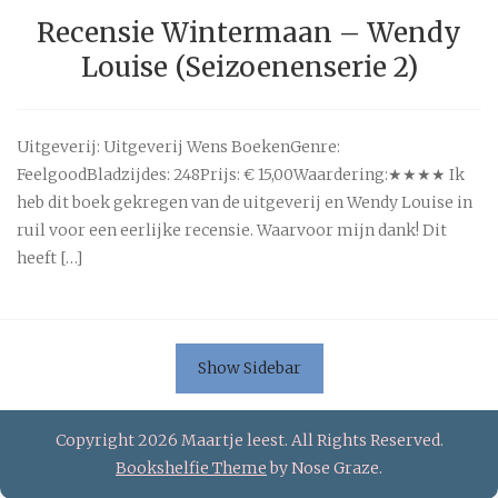
Recensie Wintermaan – Wendy
Louise (Seizoenenserie 2)
Uitgeverij: Uitgeverij Wens BoekenGenre:
FeelgoodBladzijdes: 248Prijs: € 15,00Waardering:★★★★ Ik
heb dit boek gekregen van de uitgeverij en Wendy Louise in
ruil voor een eerlijke recensie. Waarvoor mijn dank! Dit
heeft […]
Show Sidebar
Copyright 2026 Maartje leest. All Rights Reserved.
Bookshelfie Theme
by Nose Graze.