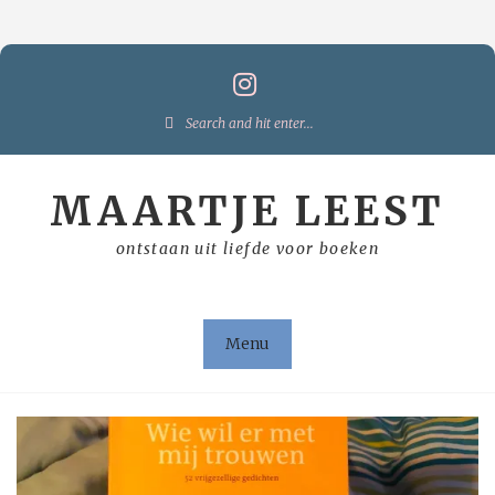
Skip
to
content
Search
for:
MAARTJE LEEST
ontstaan uit liefde voor boeken
Menu