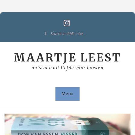
Skip
to
content
Search
for:
MAARTJE LEEST
ontstaan uit liefde voor boeken
Menu