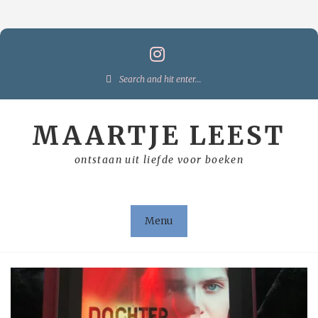
Skip
to
content
Search
for:
MAARTJE LEEST
ontstaan uit liefde voor boeken
Menu