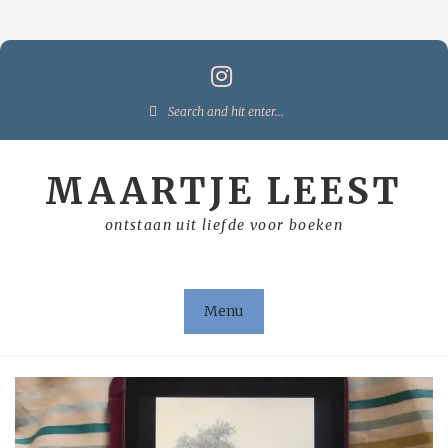
Skip
to
content
Search
for:
MAARTJE LEEST
ontstaan uit liefde voor boeken
Menu