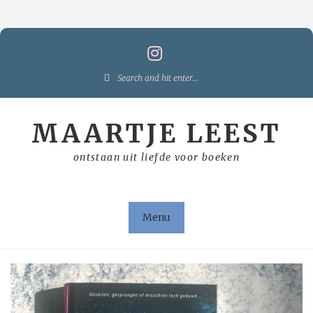
Skip
to
content
Search
for:
MAARTJE LEEST
ontstaan uit liefde voor boeken
Menu