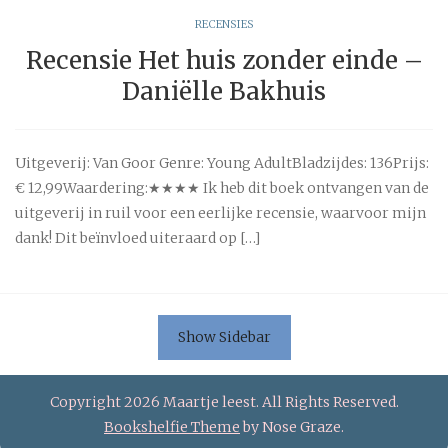
RECENSIES
Recensie Het huis zonder einde –
Daniëlle Bakhuis
Uitgeverij: Van Goor Genre: Young AdultBladzijdes: 136Prijs:
€ 12,99Waardering:★★★★ Ik heb dit boek ontvangen van de
uitgeverij in ruil voor een eerlijke recensie, waarvoor mijn
dank! Dit beïnvloed uiteraard op […]
Show Sidebar
Copyright 2026 Maartje leest. All Rights Reserved.
Bookshelfie Theme
by Nose Graze.