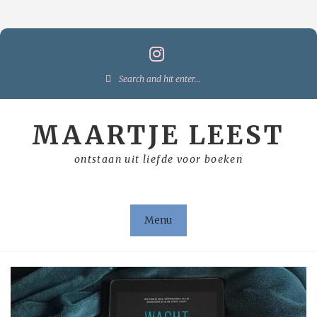
Skip
to
content
Search
for:
MAARTJE LEEST
ontstaan uit liefde voor boeken
Menu