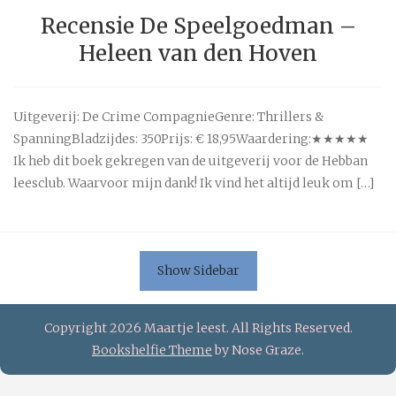
Recensie De Speelgoedman –
Heleen van den Hoven
Uitgeverij: De Crime CompagnieGenre: Thrillers &
SpanningBladzijdes: 350Prijs: € 18,95Waardering:★★★★★
Ik heb dit boek gekregen van de uitgeverij voor de Hebban
leesclub. Waarvoor mijn dank! Ik vind het altijd leuk om […]
Show Sidebar
Copyright 2026 Maartje leest. All Rights Reserved.
Bookshelfie Theme
by Nose Graze.