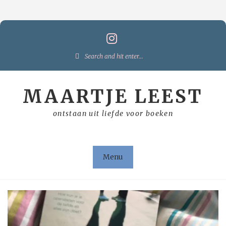
Skip
to
content
Search
for:
MAARTJE LEEST
ontstaan uit liefde voor boeken
Menu