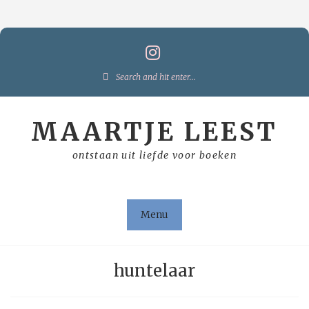
Skip
to
content
Search
for:
MAARTJE LEEST
ontstaan uit liefde voor boeken
Menu
huntelaar