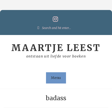
Skip
to
content
Search
for:
MAARTJE LEEST
ontstaan uit liefde voor boeken
Menu
badass