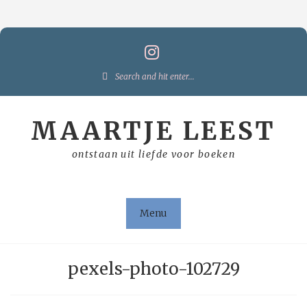
Skip
to
content
Search
for:
MAARTJE LEEST
ontstaan uit liefde voor boeken
Menu
pexels-photo-102729