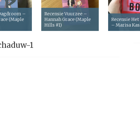
 Dagdroom –
Recensie Vuurzee –
ace (Maple
Hannah Grace (Maple
Recensie Het
Hills #1)
– Marisa Ka
chaduw-1