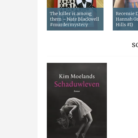
The killer is among
Recensie
them – Nate Blackwell
Hannah Gr
#murdermystery
Hills #1)
s