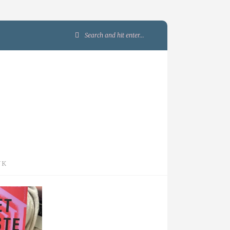
Search
for:
JK