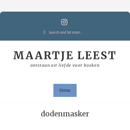
Skip
to
content
Search
for:
MAARTJE LEEST
ontstaan uit liefde voor boeken
Menu
dodenmasker