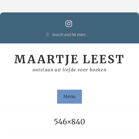
Skip
to
content
Search
for:
MAARTJE LEEST
ontstaan uit liefde voor boeken
Menu
546×840