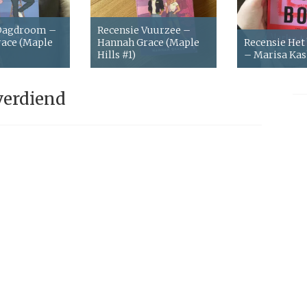
 Dagdroom –
Recensie Vuurzee –
ace (Maple
Hannah Grace (Maple
Recensie Het
Hills #1)
– Marisa Ka
verdiend