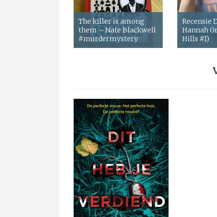
The killer is among
Recensie
them – Nate Blackwell
Hannah Gr
#murdermystery
Hills #1)