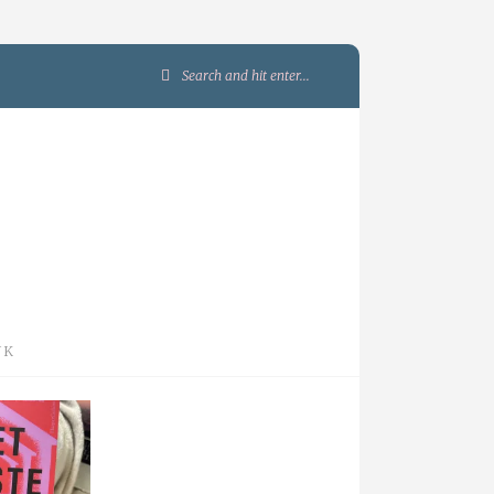
Search
for:
JK