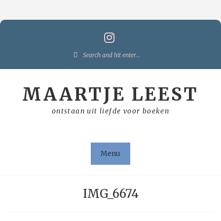
Skip
to
content
Search
for:
MAARTJE LEEST
ontstaan uit liefde voor boeken
Menu
IMG_6674