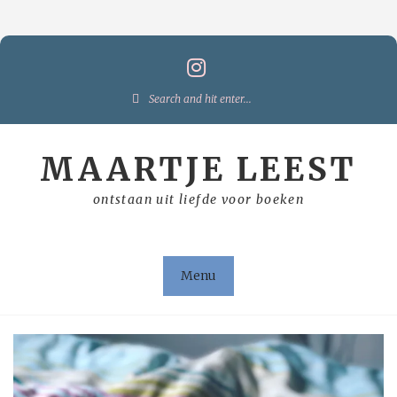
Skip
to
content
Search
for:
MAARTJE LEEST
ontstaan uit liefde voor boeken
Menu