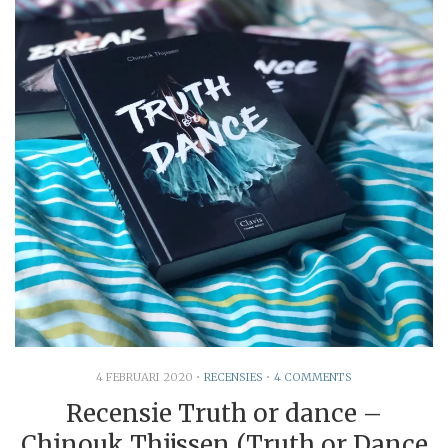
4 FEBRUARI 2020
•
RECENSIES
•
4 COMMENTS
Recensie Truth or dance –
Chinouk Thijssen (Truth or Dance