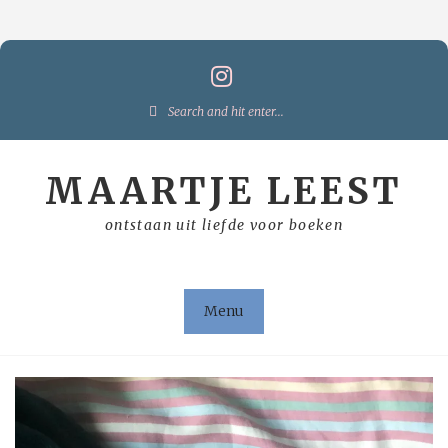
Skip
to
content
Search
for:
MAARTJE LEEST
ontstaan uit liefde voor boeken
Menu