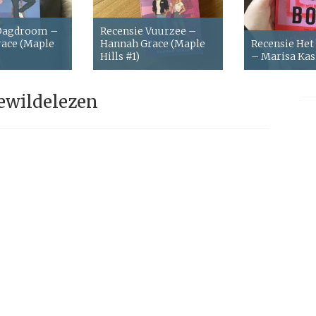
 Dagdroom –
Recensie Vuurzee –
ace (Maple
Hannah Grace (Maple
Recensie Het
Hills #1)
– Marisa Ka
ewildelezen