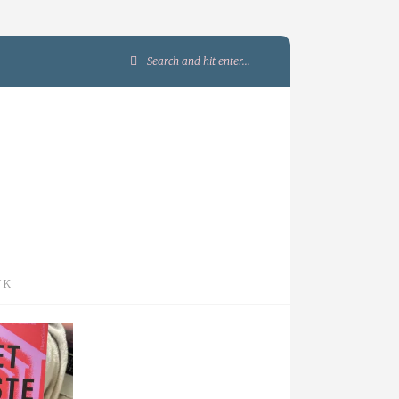
Search
for:
JK