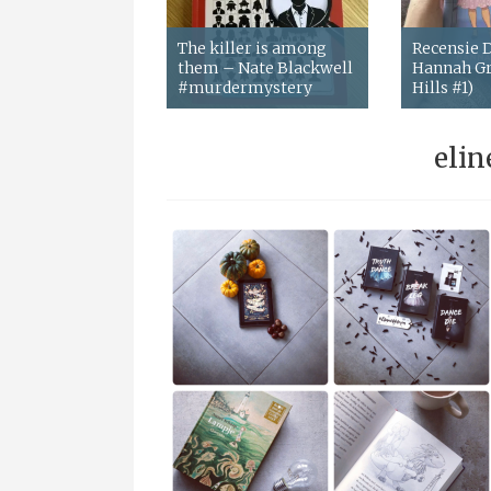
The killer is among
Recensie
them – Nate Blackwell
Hannah Gr
#murdermystery
Hills #1)
elin