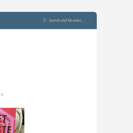
Search
for:
JK