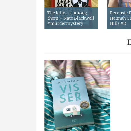
The killer is among
Recensie
them – Nate Blackwell
Hannah Gr
#murdermystery
Hills #1)