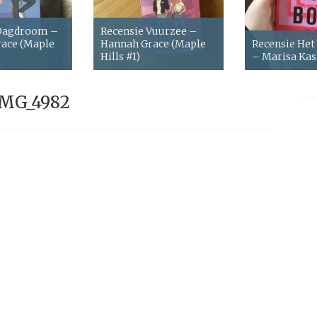
 Dagdroom –
Recensie Vuurzee –
ace (Maple
Hannah Grace (Maple
Recensie Het
Hills #1)
– Marisa Ka
IMG_4982